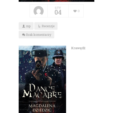
STY
04
0
mp
Recenzje
Brak komentarzy
Krawędź