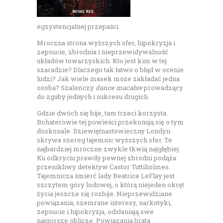
egzystencjalnej przepaści.
Mroczna strona wyższych sfer, hipokryzja i
zepsucie, zbrodnia i nieprzewidywalność
układów towarzyskich. Kto jest kim w tej
szaradzie? Dlaczego tak łatwo o błąd w ocenie
ludzi? Jak wiele masek może zakładać jedna
osoba? Szaleńczy
dance macabre
prowadzący
do zguby jednych i sukcesu drugich.
Gdzie dwóch się bije, tam trzeci korzysta.
Bohaterowie tej powieści przekonują się o tym
doskonale. Dziewiętnastowieczny Londyn
skrywa szereg tajemnic wyższych sfer. Te
najbardziej mroczne zwykle tkwią najgłębiej.
Ku odkryciu prawdy pewnej zbrodni podąża
przenikliwy detektyw Castor Tuttiholmes.
Tajemnicza śmierć lady Beatrice LeFlay jest
szczytem góry lodowej, o którą niejeden okręt
życia jeszcze się rozbije. Nieprzewidziane
powiązania, szemrane interesy, narkotyki,
zepsucie i hipokryzja, odsłaniają swe
najgorsze oblicze. Powiązania brata