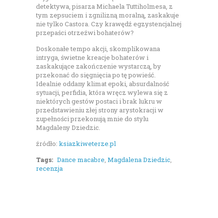
detektywa, pisarza Michaela Tuttiholmesa, z
tym zepsuciem i zgnilizną moralną, zaskakuje
nie tylko Castora. Czy krawędź egzystencjalnej
przepaści otrzeźwi bohaterów?
Doskonałe tempo akcji, skomplikowana
intryga, świetne kreacje bohaterów i
zaskakujące zakończenie wystarczą, by
przekonać do sięgnięcia po tę powieść.
Idealnie oddany klimat epoki, absurdalność
sytuacji, perfidia, która wręcz wylewa się z
niektórych gestów postaci i brak lukru w
przedstawieniu złej strony arystokracji w
zupełności przekonują mnie do stylu
Magdaleny Dziedzic.
źródło:
ksiazkiweterze.pl
Tags:
Dance macabre
,
Magdalena Dziedzic
,
recenzja