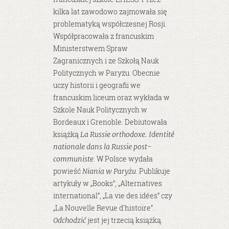
kilka lat zawodowo zajmowała się
problematyką współczesnej Rosji.
Współpracowała z francuskim
Ministerstwem Spraw
Zagranicznych i ze Szkołą Nauk
Politycznych w Paryżu. Obecnie
uczy historii i geografii we
francuskim liceum oraz wykłada w
Szkole Nauk Politycznych w
Bordeaux i Grenoble. Debiutowała
książką
La Russie orthodoxe. Identité
nationale dans la Russie post-
. W Polsce wydała
communiste
powieść
. Publikuje
Niania w Paryżu
artykuły w „Books”, „Alternatives
international”, „La vie des idées” czy
„La Nouvelle Revue d'histoire”.
jest jej trzecią książką.
Odchodzić