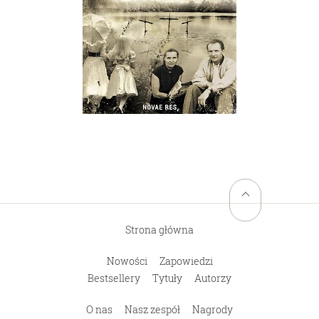
Powrót na górę stro
Odchodzić
Agnieszka Moniak-
Azzopardi
Strona główna
Nowości
Zapowiedzi
Bestsellery
Tytuły
Autorzy
O nas
Nasz zespół
Nagrody