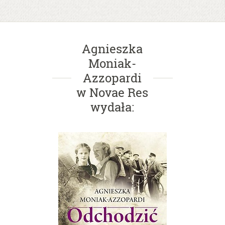
Agnieszka
Moniak-
Azzopardi
w Novae Res
wydał
a
: