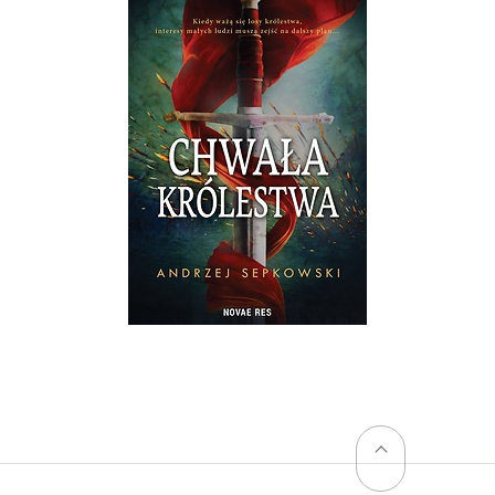
Powrót na górę stro
Chwała królestwa
Tom I
Andrzej Sepkowski