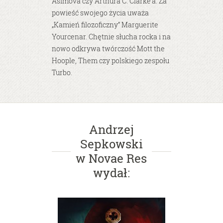
Asimova czy Arthura C. Clarke’a. Za
powieść swojego życia uważa
„Kamień filozoficzny” Marguerite
Yourcenar. Chętnie słucha rocka i na
nowo odkrywa twórczość Mott the
Hoople, Them czy polskiego zespołu
Turbo.
Andrzej
Sepkowski
w Novae Res
wydał: