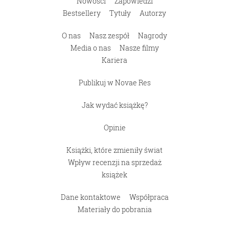
Nowości
Zapowiedzi
Bestsellery
Tytuły
Autorzy
O nas
Nasz zespół
Nagrody
Media o nas
Nasze filmy
Kariera
Publikuj w Novae Res
Jak wydać książkę?
Opinie
Książki, które zmieniły świat
Wpływ recenzji na sprzedaż
książek
Dane kontaktowe
Współpraca
Materiały do pobrania