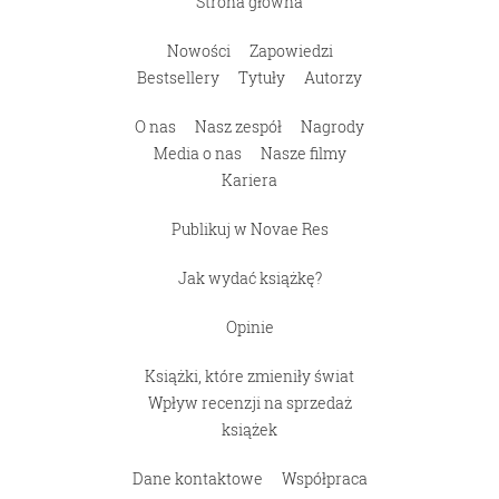
Strona główna
Nowości
Zapowiedzi
Bestsellery
Tytuły
Autorzy
O nas
Nasz zespół
Nagrody
Media o nas
Nasze filmy
Kariera
Publikuj w Novae Res
Jak wydać książkę?
Opinie
Książki, które zmieniły świat
Wpływ recenzji na sprzedaż
książek
Dane kontaktowe
Współpraca