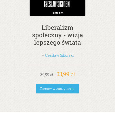
Liberalizm
społeczny - wizja
lepszego świata
—
Czesław Sikorski
33,99 zł
39,99 zł
Zamów w zaczytani.pl