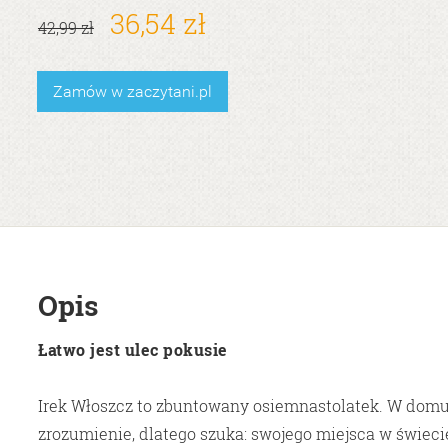
36,54 zł
42,99 zł
Zamów w zaczytani.pl
Opis
Łatwo jest ulec pokusie
Irek Włoszcz to zbuntowany osiemnastolatek. W domu
zrozumienie, dlatego szuka: swojego miejsca w świecie,