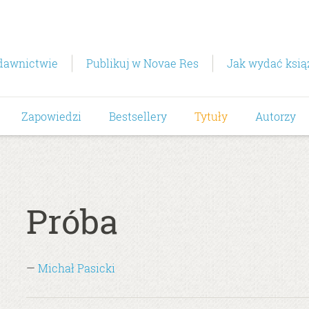
dawnictwie
Publikuj w Novae Res
Jak wydać ksią
Zapowiedzi
Bestsellery
Tytuły
Autorzy
Próba
—
Michał Pasicki