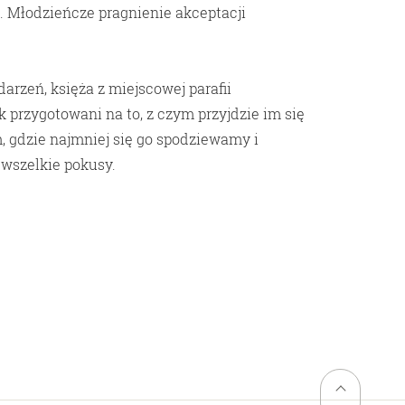
. Młodzieńcze pragnienie akceptacji
arzeń, księża z miejscowej parafii
 przygotowani na to, z czym przyjdzie im się
m, gdzie najmniej się go spodziewamy i
 wszelkie pokusy.
Powrót na gór