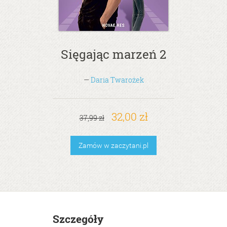
Sięgając marzeń 2
—
Daria Twarożek
32,00 zł
37,99 zł
Zamów w zaczytani.pl
Szczegóły