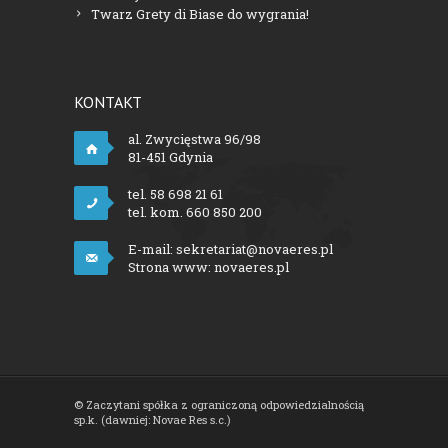
Twarz Grety di Biase do wygrania!
KONTAKT
al. Zwycięstwa 96/98
81-451 Gdynia
tel. 58 698 21 61
tel. kom. 660 850 200
E-mail:
sekretariat@novaeres.pl
Strona www:
novaeres.pl
© Zaczytani spółka z ograniczoną odpowiedzialnością
sp.k. (dawniej: Novae Res s.c.)