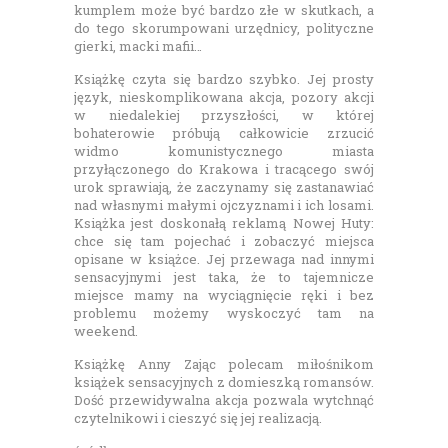
kumplem może być bardzo złe w skutkach, a
do tego skorumpowani urzędnicy, polityczne
gierki, macki mafii…
Książkę czyta się bardzo szybko. Jej prosty
język, nieskomplikowana akcja, pozory akcji
w niedalekiej przyszłości, w której
bohaterowie próbują całkowicie zrzucić
widmo komunistycznego miasta
przyłączonego do Krakowa i tracącego swój
urok sprawiają, że zaczynamy się zastanawiać
nad własnymi małymi ojczyznami i ich losami.
Książka jest doskonałą reklamą Nowej Huty:
chce się tam pojechać i zobaczyć miejsca
opisane w książce. Jej przewaga nad innymi
sensacyjnymi jest taka, że to tajemnicze
miejsce mamy na wyciągnięcie ręki i bez
problemu możemy wyskoczyć tam na
weekend.
Książkę Anny Zając polecam miłośnikom
książek sensacyjnych z domieszką romansów.
Dość przewidywalna akcja pozwala wytchnąć
czytelnikowi i cieszyć się jej realizacją.