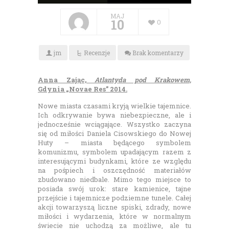
MAJ
10
0
jm
Recenzje
Brak komentarzy
Anna Zając,
Atlantyda pod Krakowem,
Gdynia „Novae Res” 2014.
Nowe miasta czasami kryją wielkie tajemnice.
Ich odkrywanie bywa niebezpieczne, ale i
jednocześnie wciągające. Wszystko zaczyna
się od miłości Daniela Cisowskiego do Nowej
Huty – miasta będącego symbolem
komunizmu, symbolem upadającym razem z
interesującymi budynkami, które ze względu
na pośpiech i oszczędność materiałów
zbudowano niedbale. Mimo tego miejsce to
posiada swój urok: stare kamienice, tajne
przejście i tajemnicze podziemne tunele. Całej
akcji towarzyszą liczne spiski, zdrady, nowe
miłości i wydarzenia, które w normalnym
świecie nie uchodzą za możliwe, ale tu