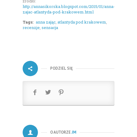
źródło:
http://annasikorska.blogspot.com/2015/01/anna-
zajac-atlantyda-pod-krakowem.html
Tags:
anna zając
,
atlantyda pod krakowem
,
recenzje
,
sensacja
PODZIEL SIĘ
O AUTORZE
JM