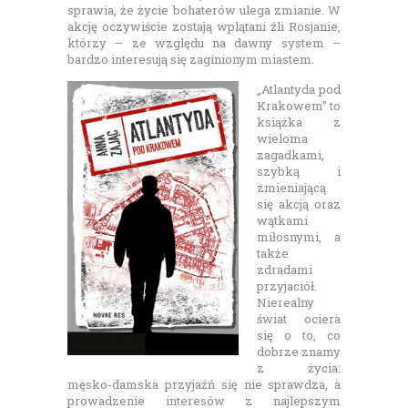
sprawia, że życie bohaterów ulega zmianie. W
akcję oczywiście zostają wplątani źli Rosjanie,
którzy – ze względu na dawny system –
bardzo interesują się zaginionym miastem.
„Atlantyda pod
Krakowem” to
książka z
wieloma
zagadkami,
szybką i
zmieniającą
się akcją oraz
wątkami
miłosnymi, a
także
zdradami
przyjaciół.
Nierealny
świat ociera
się o to, co
dobrze znamy
z życia:
męsko-damska przyjaźń się nie sprawdza, a
prowadzenie interesów z najlepszym