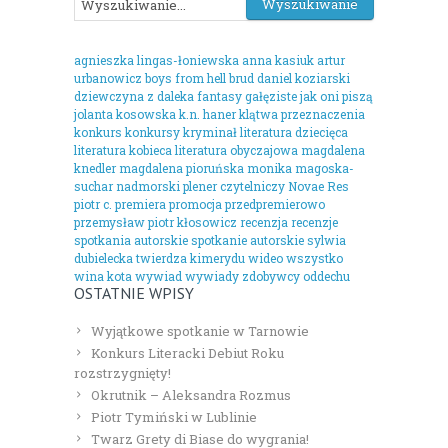
agnieszka lingas-łoniewska
anna kasiuk
artur
urbanowicz
boys from hell
brud
daniel koziarski
dziewczyna z daleka
fantasy
gałęziste
jak oni piszą
jolanta kosowska
k.n. haner
klątwa przeznaczenia
konkurs
konkursy
kryminał
literatura dziecięca
literatura kobieca
literatura obyczajowa
magdalena
knedler
magdalena pioruńska
monika magoska-
suchar
nadmorski plener czytelniczy
Novae Res
piotr c.
premiera
promocja
przedpremierowo
przemysław piotr kłosowicz
recenzja
recenzje
spotkania autorskie
spotkanie autorskie
sylwia
dubielecka
twierdza kimerydu
wideo
wszystko
wina kota
wywiad
wywiady
zdobywcy oddechu
OSTATNIE WPISY
Wyjątkowe spotkanie w Tarnowie
Konkurs Literacki Debiut Roku
rozstrzygnięty!
Okrutnik – Aleksandra Rozmus
Piotr Tymiński w Lublinie
Twarz Grety di Biase do wygrania!