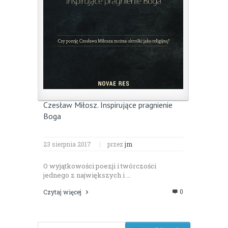
Czesław Miłosz. Inspirujące pragnienie
Boga
23 sierpnia 2017
|
przez
jm
O wyjątkowości poezji i twórczości
jednego z największych i ...
0
Czytaj więcej