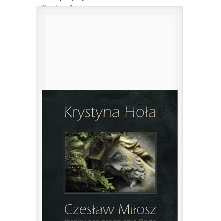
[konkurs]
27 listopada 2017
|
przez
jm
Czy jest tutaj ktoś, kto kocha poezję? Kto
sam ...
0
Czytaj więcej