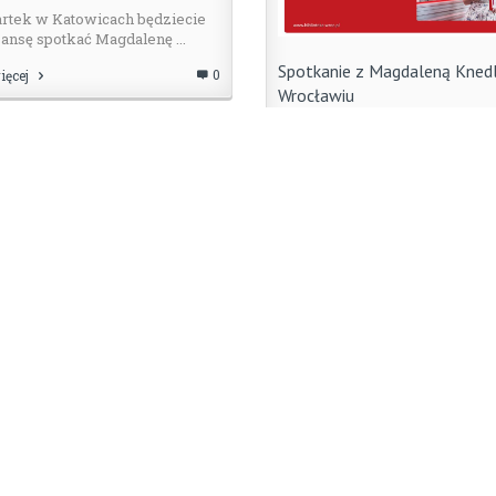
rtek w Katowicach będziecie
ansę spotkać Magdalenę ...
Spotkanie z Magdaleną Kned
0
ięcej
Wrocławiu
19 września 2017
|
przez
jm
Magdalena Knedler szykuje si
dwóch premier, w październiku 
Czytaj więcej
ena Knedler wywołuje