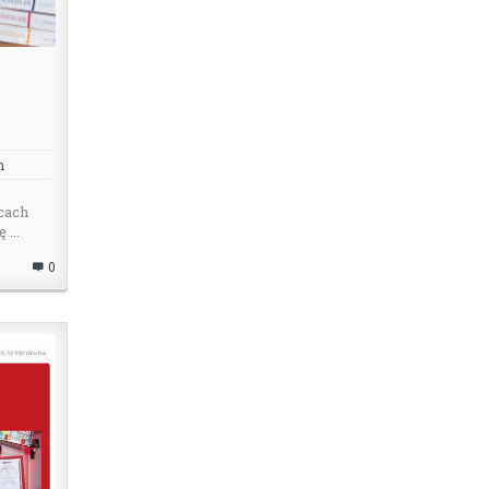
m
cach
...
0