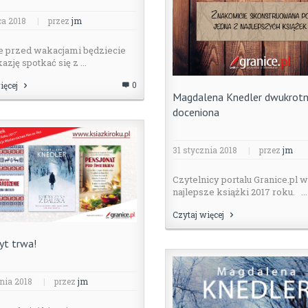
ca 2018
|
przez
jm
e przed wakacjami będziecie
azję spotkać się z ...
0
ięcej
Magdalena Knedler dwukrotn
doceniona
31 stycznia 2018
|
przez
jm
Czytelnicy portalu Granice.pl w
najlepsze książki 2017 roku. ...
Czytaj więcej
yt trwa!
nia 2018
|
przez
jm