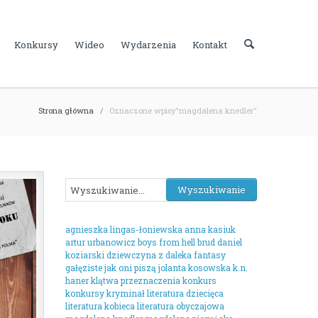
Konkursy
Wideo
Wydarzenia
Kontakt
Strona główna
/
Oznaczone wpisy"magdalena knedler"
agnieszka lingas-łoniewska
anna kasiuk
artur urbanowicz
boys from hell
brud
daniel
koziarski
dziewczyna z daleka
fantasy
gałęziste
jak oni piszą
jolanta kosowska
k.n.
haner
klątwa przeznaczenia
konkurs
konkursy
kryminał
literatura dziecięca
literatura kobieca
literatura obyczajowa