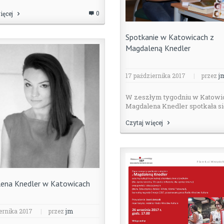
0
ięcej
Spotkanie w Katowicach z
Magdaleną Knedler
17 października 2017
|
przez
j
W zeszłym tygodniu w Katowi
Magdalena Knedler spotkała się 
Czytaj więcej
ena Knedler w Katowicach
ernika 2017
|
przez
jm