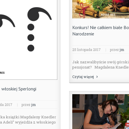
Konkurs! Nie całkiem białe B
Narodzenie
25 listopada 2017
|
przez
jm
Jak nazwalibyście swój górski
pensjonat? Magdalena Knedler 
Czytaj więcej
 włoskiej Sperlongi
ada 2017
|
przez
jm
ka książki Magdaleny Knedler
ia Adeli” wyjeżdża z włoskiego