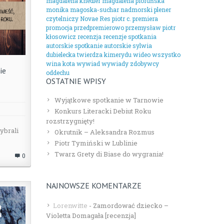
magdalena knedler
magdalena pioruńska
monika magoska-suchar
nadmorski plener
czytelniczy
Novae Res
piotr c.
premiera
promocja
przedpremierowo
przemysław piotr
kłosowicz
recenzja
recenzje
spotkania
autorskie
spotkanie autorskie
sylwia
dubielecka
twierdza kimerydu
wideo
wszystko
wina kota
wywiad
wywiady
zdobywcy
ie
oddechu
OSTATNIE WPISY
Wyjątkowe spotkanie w Tarnowie
Konkurs Literacki Debiut Roku
rozstrzygnięty!
ybrali
Okrutnik – Aleksandra Rozmus
Piotr Tymiński w Lublinie
Twarz Grety di Biase do wygrania!
0
NAJNOWSZE KOMENTARZE
Lorenwitte
-
Zamordować dziecko –
Violetta Domagała [recenzja]