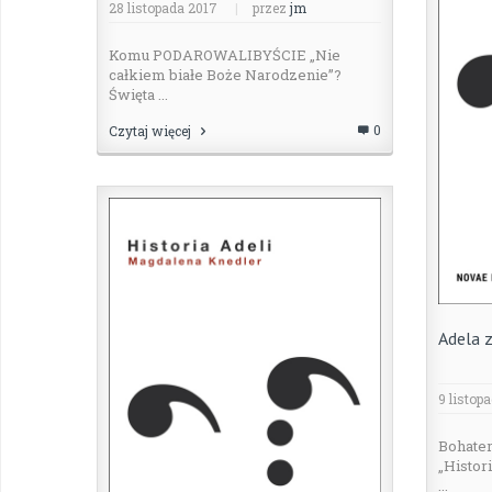
28 listopada 2017
|
przez
jm
Komu PODAROWALIBYŚCIE „Nie
całkiem białe Boże Narodzenie”?
Święta ...
0
Czytaj więcej
Adela z
9 listop
Bohater
„Histor
...