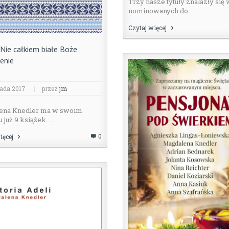
Trzy nasze tytuły znalazły się
nominowanych do ...
Czytaj więcej
Nie całkiem białe Boże
enie
pada 2017
|
przez
jm
ena Knedler ma w swoim
już 9 książek. ...
0
ięcej