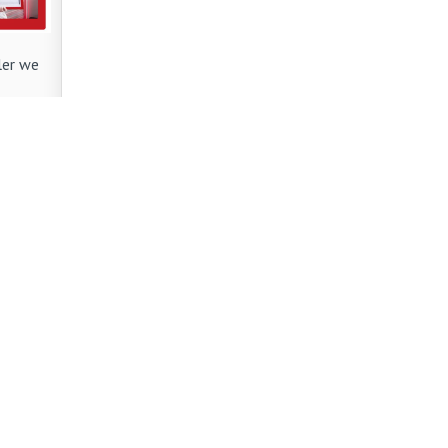
ler we
ę do
...
0