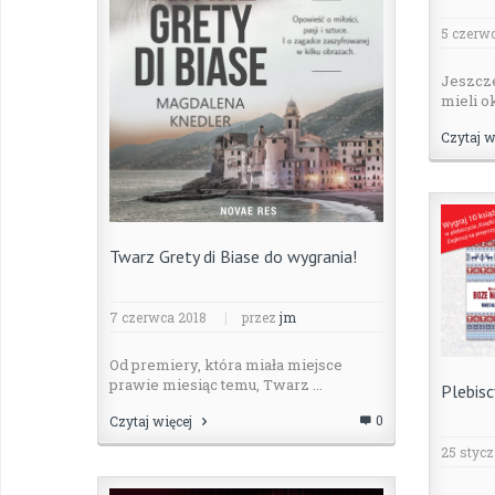
5 czerw
Jeszcz
mieli ok
Czytaj w
Twarz Grety di Biase do wygrania!
7 czerwca 2018
|
przez
jm
Od premiery, która miała miejsce
prawie miesiąc temu, Twarz ...
Plebisc
0
Czytaj więcej
25 stycz