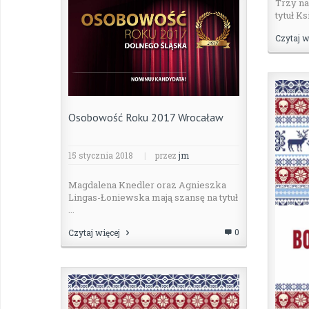
Trzy na
tytuł Ks
Czytaj w
Osobowość Roku 2017 Wrocaław
15 stycznia 2018
|
przez
jm
Magdalena Knedler oraz Agnieszka
Lingas-Łoniewska mają szansę na tytuł
...
0
Czytaj więcej