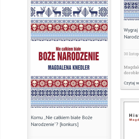
Wygraj 
Narodz
30 listo
Magdal
dorobku 
Czytaj w
Komu „Nie całkiem białe Boże
Narodzenie”? [konkurs]