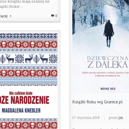
sze książki mają szansę na
iążki Roku! ...
0
ięcej
Książki Roku wg Granice.pl
17 stycznia 2018
|
przez
jm