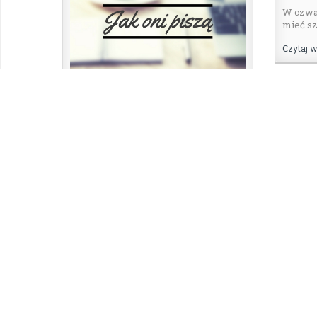
W czwa
mieć sz
Czytaj w
#Jak oni piszą – Magdalena Knedler
14 lipca 2017
|
przez
jm
Do czego pisanie może doprowadzić?
W przypadku Magdaleny Knedler, ...
1
Czytaj więcej
Magdal
emocje