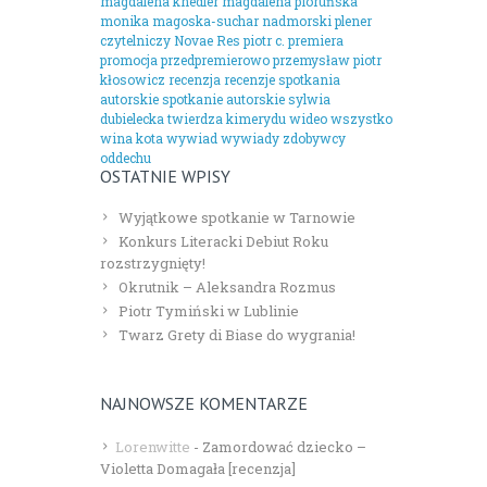
magdalena knedler
magdalena pioruńska
monika magoska-suchar
nadmorski plener
czytelniczy
Novae Res
piotr c.
premiera
promocja
przedpremierowo
przemysław piotr
kłosowicz
recenzja
recenzje
spotkania
autorskie
spotkanie autorskie
sylwia
dubielecka
twierdza kimerydu
wideo
wszystko
wina kota
wywiad
wywiady
zdobywcy
oddechu
OSTATNIE WPISY
Wyjątkowe spotkanie w Tarnowie
Konkurs Literacki Debiut Roku
rozstrzygnięty!
Okrutnik – Aleksandra Rozmus
Piotr Tymiński w Lublinie
Twarz Grety di Biase do wygrania!
NAJNOWSZE KOMENTARZE
Lorenwitte
-
Zamordować dziecko –
Violetta Domagała [recenzja]