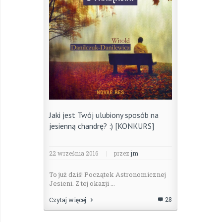
Jaki jest Twój ulubiony sposób na
jesienną chandrę? :) [KONKURS]
22 września 2016
|
przez
jm
To już dziś! Początek Astronomicznej
Jesieni. Z tej okazji ...
28
Czytaj więcej