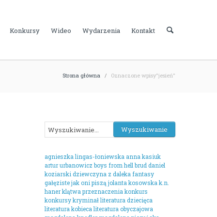
Konkursy
Wideo
Wydarzenia
Kontakt
Strona główna
/
Oznaczone wpisy"jesień"
agnieszka lingas-łoniewska
anna kasiuk
artur urbanowicz
boys from hell
brud
daniel
koziarski
dziewczyna z daleka
fantasy
gałęziste
jak oni piszą
jolanta kosowska
k.n.
haner
klątwa przeznaczenia
konkurs
konkursy
kryminał
literatura dziecięca
literatura kobieca
literatura obyczajowa