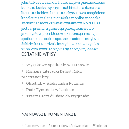
jolanta kosowska
k.n. haner
klątwa przeznaczenia
konkurs
konkursy
kryminał
literatura dziecięca
literatura kobieca
literatura obyczajowa
magdalena
knedler
magdalena pioruńska
monika magoska-
suchar
nadmorski plener czytelniczy
Novae Res
piotr c.
premiera
promocja
przedpremierowo
przemysław piotr kłosowicz
recenzja
recenzje
spotkania autorskie
spotkanie autorskie
sylwia
dubielecka
twierdza kimerydu
wideo
wszystko
wina kota
wywiad
wywiady
zdobywcy oddechu
OSTATNIE WPISY
Wyjątkowe spotkanie w Tarnowie
Konkurs Literacki Debiut Roku
rozstrzygnięty!
Okrutnik – Aleksandra Rozmus
Piotr Tymiński w Lublinie
Twarz Grety di Biase do wygrania!
NAJNOWSZE KOMENTARZE
Lorenwitte
-
Zamordować dziecko – Violetta