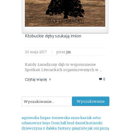
Kłobuckie dęby szukają imion
23 maja 2017
|
przez
jm
Każdy zasadzony dąb to wspomnienie
Spotkań Literackich organizowanych w ...
0
Czytaj więcej
agnieszka lingas-łoniewska
anna kasiuk
artur
urbanowicz
boys from hell
brud
daniel koziarski
dziewczyna z daleka
fantasy
gałęziste
jak oni piszą