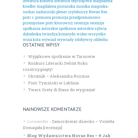
literatura kobieca
literatura obyczajowa
magdalena
knedler
magdalena pioruńska
monika magoska-
suchar
nadmorski plener czytelniczy
Novae Res
piotr c.
premiera
promocja
przedpremierowo
przemysław piotr kłosowicz
recenzja
recenzje
spotkania autorskie
spotkanie autorskie
sylwia
dubielecka
twierdza kimerydu
wideo
wszystko
wina kota
wywiad
wywiady
zdobywcy oddechu
OSTATNIE WPISY
Wyjątkowe spotkanie w Tarnowie
Konkurs Literacki Debiut Roku
rozstrzygnięty!
Okrutnik – Aleksandra Rozmus
Piotr Tymiński w Lublinie
Twarz Grety di Biase do wygrania!
NAJNOWSZE KOMENTARZE
Lorenwitte
-
Zamordować dziecko – Violetta
Domagała [recenzja]
Blog Wydawnictwa Novae Res – # Jak