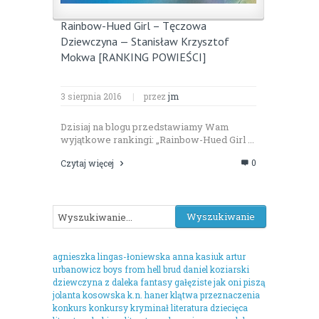
Rainbow-Hued Girl – Tęczowa
Dziewczyna — Stanisław Krzysztof
Mokwa [RANKING POWIEŚCI]
3 sierpnia 2016
|
przez
jm
Dzisiaj na blogu przedstawiamy Wam
wyjątkowe rankingi: „Rainbow-Hued Girl ...
0
Czytaj więcej
agnieszka lingas-łoniewska
anna kasiuk
artur
urbanowicz
boys from hell
brud
daniel koziarski
dziewczyna z daleka
fantasy
gałęziste
jak oni piszą
jolanta kosowska
k.n. haner
klątwa przeznaczenia
konkurs
konkursy
kryminał
literatura dziecięca