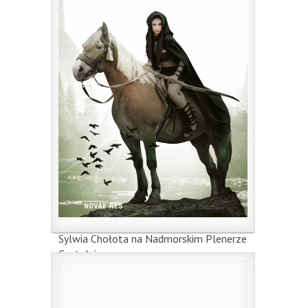
Sylwia Chołota na Nadmorskim Plenerze
Czytelniczym
27 lipca 2017
|
przez
jm