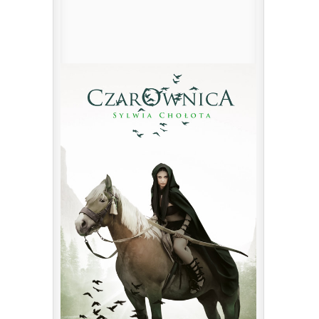
Autorka „Czarownicy” zawita do naszego
namiotu w niedzielę o ...
0
Czytaj więcej