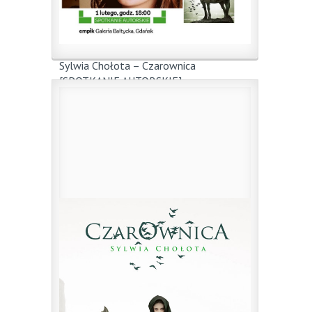
Sylwia Chołota – Czarownica
[SPOTKANIE AUTORSKIE]
23 stycznia 2017
|
przez
mp
1 lutego 2017 o godzinie 18:00 w Galerii
Bałtyckiej ...
0
Czytaj więcej