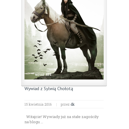
Wywiad z Sylwią Chołotą
15 kwietnia 2016
|
przez
dk
Witajcie! Wywiady już na stałe zagościły
na blogu ...