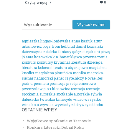
0
Czytaj więcej
agnieszka lingas-łoniewska
anna kasiuk
artur
urbanowicz
boys from hell
brud
daniel koziarski
dziewczyna z daleka
fantasy
gałęziste
jak oni piszą
jolanta kosowska
k.n. haner
klątwa przeznaczenia
konkurs
konkursy
kryminał
literatura dziecięca
literatura kobieca
literatura obyczajowa
magdalena
knedler
magdalena pioruńska
monika magoska-
suchar
nadmorski plener czytelniczy
Novae Res
piotr c.
premiera
promocja
przedpremierowo
przemysław piotr kłosowicz
recenzja
recenzje
spotkania autorskie
spotkanie autorskie
sylwia
dubielecka
twierdza kimerydu
wideo
wszystko
wina kota
wywiad
wywiady
zdobywcy oddechu
OSTATNIE WPISY
Wyjątkowe spotkanie w Tarnowie
Konkurs Literacki Debiut Roku