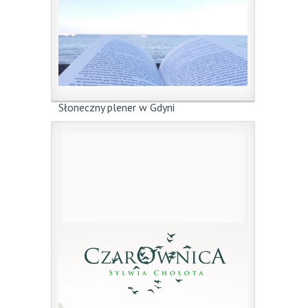
Słoneczny plener w Gdyni
31 lipca 2017
|
przez
jm
Jak to w plenerze bywa, wszystko zależy
od pogody. ...
0
Czytaj więcej