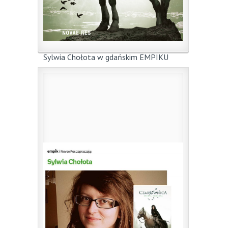
Sylwia Chołota w gdańskim EMPIKU
2 lutego 2017
|
przez
mp
1 lutego 2017 o godzinie 18:00 w Galerii
Bałtyckiej ...
0
Czytaj więcej