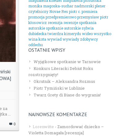
magdalena knedler
magdalena pioruńska
monika magoska-suchar
nadmorski plener
czytelniczy
Novae Res
piotr c.
premiera
promocja
przedpremierowo
przemysław piotr
kłosowicz
recenzja
recenzje
spotkania
autorskie
spotkanie autorskie
sylwia
dubielecka
twierdza kimerydu
wideo
wszystko
wina kota
wywiad
wywiady
zdobywcy
oddechu
OSTATNIE WPISY
Wyjątkowe spotkanie w Tarnowie
Konkurs Literacki Debiut Roku
miński
rozstrzygnięty!
ROWA]
Okrutnik – Aleksandra Rozmus
Piotr Tymiński w Lublinie
Twarz Grety di Biase do wygrania!
e za
ka ...
NAJNOWSZE KOMENTARZE
0
Lorenwitte
-
Zamordować dziecko –
Violetta Domagała [recenzja]