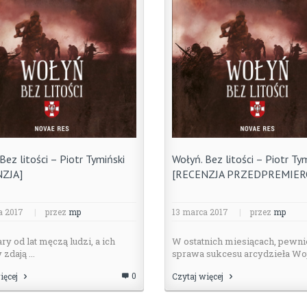
Bez litości – Piotr Tymiński
Wołyń. Bez litości – Piotr Ty
NZJA]
[RECENZJA PRZEDPREMIE
a 2017
|
przez
mp
13 marca 2017
|
przez
mp
y od lat męczą ludzi, a ich
W ostatnich miesiącach, pewni
zdają ...
sprawa sukcesu arcydzieła Wojt
0
ięcej
Czytaj więcej