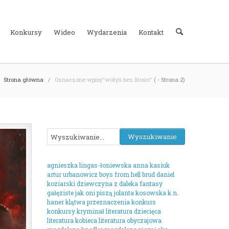
Konkursy
Wideo
Wydarzenia
Kontakt
Strona główna
/
Oznaczone wpisy"wołyń bez litości"
( - Strona 2)
agnieszka lingas-łoniewska
anna kasiuk
artur urbanowicz
boys from hell
brud
daniel
koziarski
dziewczyna z daleka
fantasy
gałęziste
jak oni piszą
jolanta kosowska
k.n.
haner
klątwa przeznaczenia
konkurs
konkursy
kryminał
literatura dziecięca
literatura kobieca
literatura obyczajowa