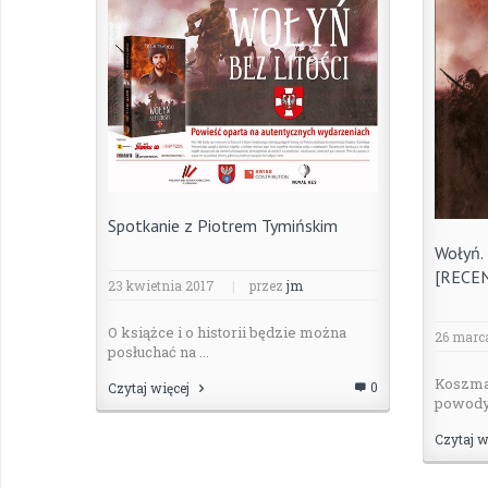
Spotkanie z Piotrem Tymińskim
Wołyń. 
[RECE
23 kwietnia 2017
|
przez
jm
O książce i o historii będzie można
26 marc
posłuchać na ...
Koszmar
0
Czytaj więcej
powody 
Czytaj w