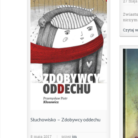
27 maja
Zwiastu
niczym 
Czytaj w
Słuchowisko – Zdobywcy oddechu
8 maja 2017
|
przez
jm