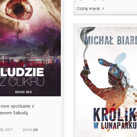
Czytaj więcej
rowe spotkanie z
ławem Sabudą
ada 2017
|
przez
jm