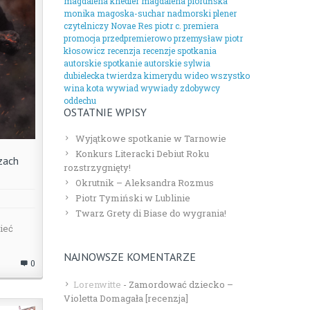
magdalena knedler
magdalena pioruńska
monika magoska-suchar
nadmorski plener
czytelniczy
Novae Res
piotr c.
premiera
promocja
przedpremierowo
przemysław piotr
kłosowicz
recenzja
recenzje
spotkania
autorskie
spotkanie autorskie
sylwia
dubielecka
twierdza kimerydu
wideo
wszystko
wina kota
wywiad
wywiady
zdobywcy
oddechu
OSTATNIE WPISY
Wyjątkowe spotkanie w Tarnowie
Konkurs Literacki Debiut Roku
zach
rozstrzygnięty!
Okrutnik – Aleksandra Rozmus
Piotr Tymiński w Lublinie
Twarz Grety di Biase do wygrania!
ieć
NAJNOWSZE KOMENTARZE
0
Lorenwitte
-
Zamordować dziecko –
Violetta Domagała [recenzja]