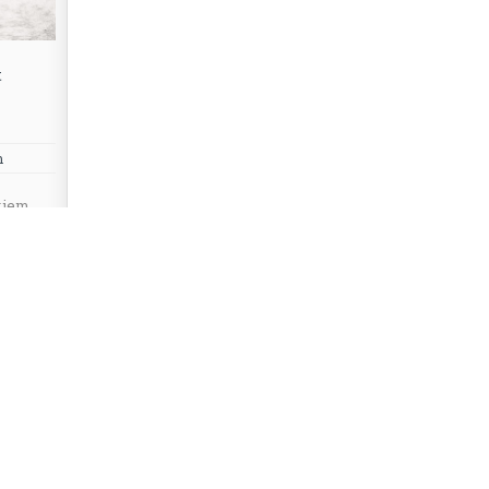
t
m
kiem,
0