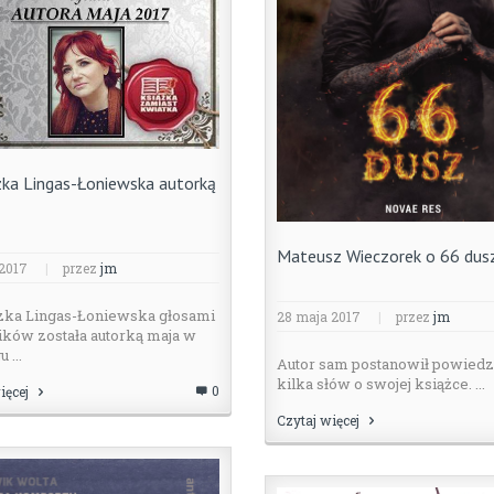
zka Lingas-Łoniewska autorką
Mateusz Wieczorek o 66 dus
 2017
|
przez
jm
zka Lingas-Łoniewska głosami
28 maja 2017
|
przez
jm
ików została autorką maja w
 ...
Autor sam postanowił powiedz
kilka słów o swojej książce. ...
0
ięcej
Czytaj więcej