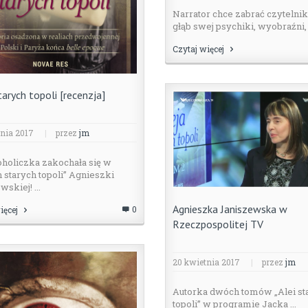
Narrator chce zabrać czytelni
głąb swej psychiki, wyobraźni, .
Czytaj więcej
tarych topoli [recenzja]
nia 2017
|
przez
jm
holiczka zakochała się w
h starych topoli” Agnieszki
skiej! ...
Agnieszka Janiszewska w
0
ięcej
Rzeczpospolitej TV
20 kwietnia 2017
|
przez
jm
Autorka dwóch tomów „Alei st
topoli” w programie Jacka ...