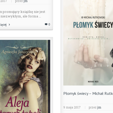
 2017
|
przez
jm
n promujący książkę nie jest
niezwykłym, ale forma ...
0
ięcej
Płomyk świecy – Michał Rutk
9 maja 2017
|
przez
jm