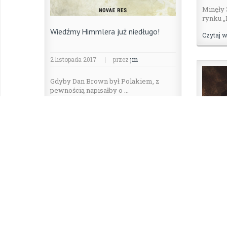
Minęły 
rynku „L
Wiedźmy Himmlera już niedługo!
Czytaj w
2 listopada 2017
|
przez
jm
Gdyby Dan Brown był Polakiem, z
pewnością napisałby o ...
0
Czytaj więcej