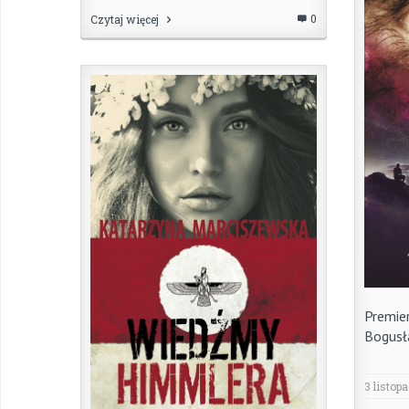
0
Czytaj więcej
Premie
Bogus
3 listop