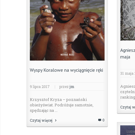
Agnies
maja
Wyspy Koralowe na wyciągnięcie ręki
31 maja
Agnies
9 lipca 2017
|
przez
jm
czyteln
rankingu
Krzysztof Kryza – poznański
obieżyświat. Podróżuje samotnie,
Czytaj w
spędzając na ...
0
Czytaj więcej