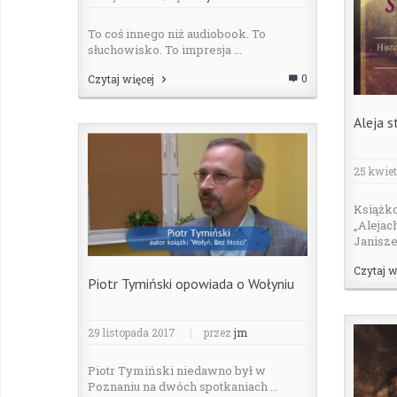
To coś innego niż audiobook. To
słuchowisko. To impresja ...
0
Czytaj więcej
Aleja s
25 kwiet
Książko
„Alejac
Janiszew
Czytaj w
Piotr Tymiński opowiada o Wołyniu
29 listopada 2017
|
przez
jm
Piotr Tymiński niedawno był w
Poznaniu na dwóch spotkaniach ...