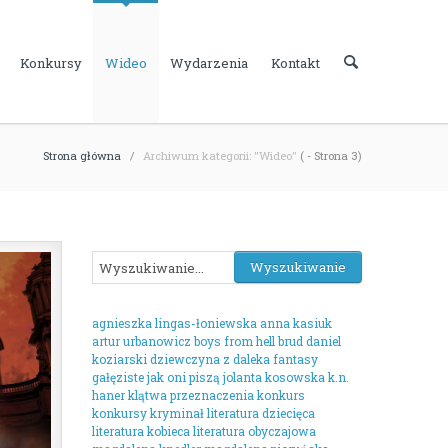
Konkursy
Wideo
Wydarzenia
Kontakt
Strona główna
/
Archiwum kategorii: "Wideo"
( - Strona 3)
agnieszka lingas-łoniewska
anna kasiuk
artur urbanowicz
boys from hell
brud
daniel
koziarski
dziewczyna z daleka
fantasy
gałęziste
jak oni piszą
jolanta kosowska
k.n.
haner
klątwa przeznaczenia
konkurs
konkursy
kryminał
literatura dziecięca
literatura kobieca
literatura obyczajowa