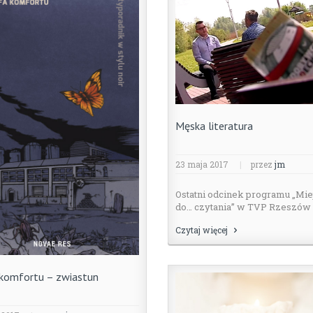
Męska literatura
23 maja 2017
|
przez
jm
Ostatni odcinek programu „Mie
do… czytania” w TVP Rzeszów .
Czytaj więcej
 komfortu – zwiastun