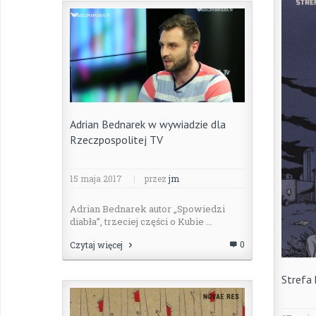
Adrian Bednarek w wywiadzie dla
Rzeczpospolitej TV
15 maja 2017
|
przez
jm
Adrian Bednarek autor „Spowiedzi
diabła”, trzeciej części o Kubie ...
0
Czytaj więcej
Strefa