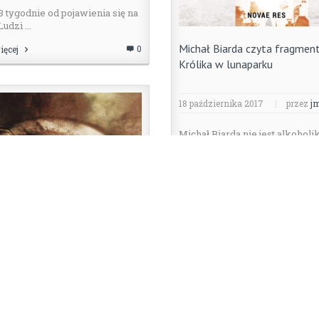
3 tygodnie od pojawienia się na
udzi ...
Michał Biarda czyta fragmen
0
ięcej
Królika w lunaparku
18 października 2017
|
przez
j
Michał Biarda nie jest alkoholi
jest autorem książki „Królik ...
Czytaj więcej