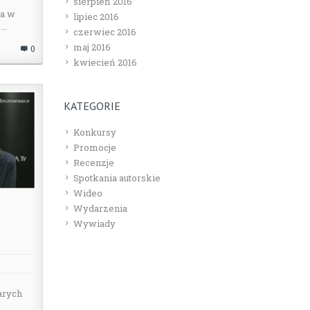
sierpień 2016
ka w
lipiec 2016
..
czerwiec 2016
maj 2016
0
kwiecień 2016
KATEGORIE
Konkursy
Promocje
Recenzje
Spotkania autorskie
Wideo
Wydarzenia
Wywiady
arych