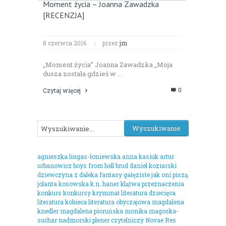
Moment życia – Joanna Zawadzka
[RECENZJA]
8 czerwca 2016
|
przez
jm
„Moment życia” Joanna Zawadzka „Moja
dusza została gdzieś w ...
0
Czytaj więcej
agnieszka lingas-łoniewska
anna kasiuk
artur
urbanowicz
boys from hell
brud
daniel koziarski
dziewczyna z daleka
fantasy
gałęziste
jak oni piszą
jolanta kosowska
k.n. haner
klątwa przeznaczenia
konkurs
konkursy
kryminał
literatura dziecięca
literatura kobieca
literatura obyczajowa
magdalena
knedler
magdalena pioruńska
monika magoska-
suchar
nadmorski plener czytelniczy
Novae Res