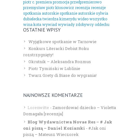
piotr c.
premiera
promocja
przedpremierowo
przemysław piotr kłosowicz
recenzja
recenzje
spotkania autorskie
spotkanie autorskie
sylwia
dubielecka
twierdza kimerydu
wideo
wszystko
wina kota
wywiad
wywiady
zdobywcy oddechu
OSTATNIE WPISY
Wyjątkowe spotkanie w Tarnowie
Konkurs Literacki Debiut Roku
rozstrzygnięty!
Okrutnik – Aleksandra Rozmus
Piotr Tymiński w Lublinie
Twarz Grety di Biase do wygrania!
NAJNOWSZE KOMENTARZE
Lorenwitte
-
Zamordować dziecko – Violetta
Domagała [recenzja]
Blog Wydawnictwa Novae Res – # Jak
oni piszą – Daniel Koziarski
-
#Jak oni
piszą – Mateusz Wieczorek