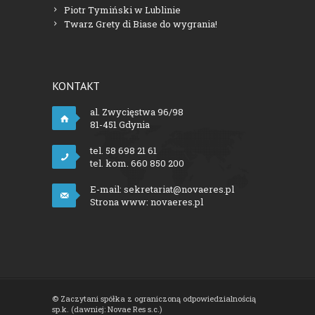
Piotr Tymiński w Lublinie
Twarz Grety di Biase do wygrania!
KONTAKT
al. Zwycięstwa 96/98
81-451 Gdynia
tel. 58 698 21 61
tel. kom. 660 850 200
E-mail:
sekretariat@novaeres.pl
Strona www:
novaeres.pl
© Zaczytani spółka z ograniczoną odpowiedzialnością
sp.k. (dawniej: Novae Res s.c.)