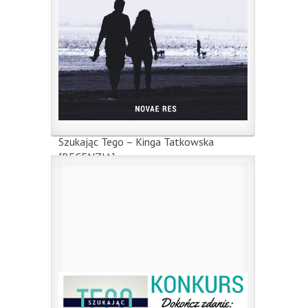
Szukając Tego – Kinga Tatkowska
[RECENZJA]
16 maja 2016
|
przez
dk
Nela pakuje swoje manatki. Już więcej nie
zagrzeje miejsca ...
0
Czytaj więcej