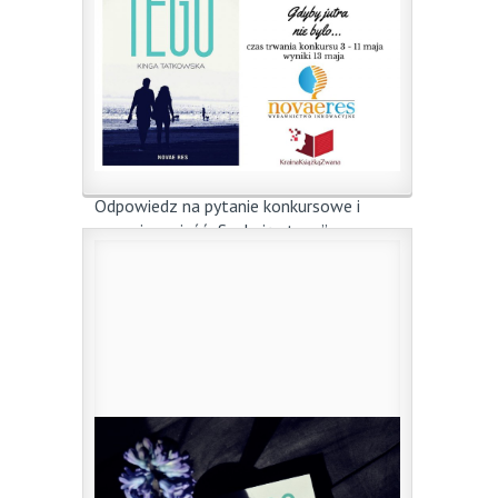
Odpowiedz na pytanie konkursowe i
wygraj powieść „Szukając tego”
4 maja 2016
|
przez
dk
Zachęcamy do udziału w konkursie! Do
wygrania powieść pt. „Szukając ...
0
Czytaj więcej