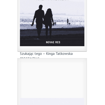
Szukając tego – Kinga Tatkowska
[RECENZJA]
24 maja 2016
|
przez
jm
TATKOWSKA Kinga – „Szukając tego”
Kinga Tatkowska Szukając tego ...
0
Czytaj więcej