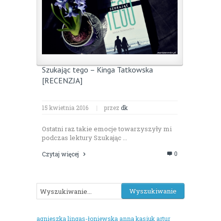
Szukając tego – Kinga Tatkowska
[RECENZJA]
15 kwietnia 2016
|
przez
dk
Ostatni raz takie emocje towarzyszyły mi
podczas lektury Szukając ...
0
Czytaj więcej
agnieszka lingas-łoniewska
anna kasiuk
artur