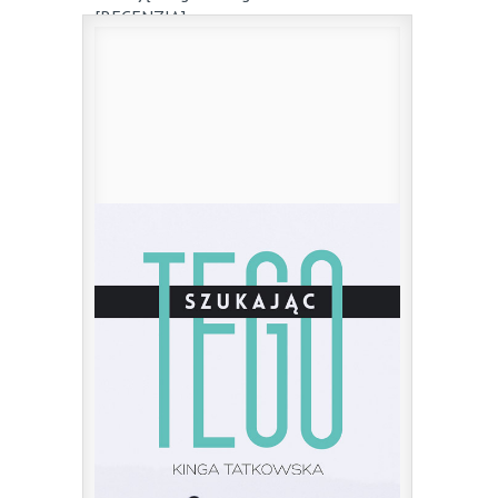
[RECENZJA]
23 maja 2016
|
przez
dk
„Dla tych, którzy szukają i znajdują. Dla tych,
którzy ...
0
Czytaj więcej