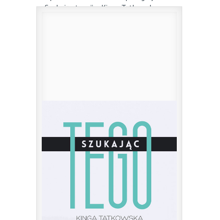
„Szukając tego” – Kinga Tatkowska
[RECENZJA]
6 czerwca 2016
|
przez
jm
W poszukiwaniu siebie i lepszego jutra.
„Szukając tego” – ...
0
Czytaj więcej