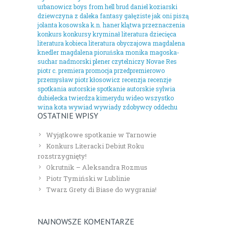
urbanowicz
boys from hell
brud
daniel koziarski
dziewczyna z daleka
fantasy
gałęziste
jak oni piszą
jolanta kosowska
k.n. haner
klątwa przeznaczenia
konkurs
konkursy
kryminał
literatura dziecięca
literatura kobieca
literatura obyczajowa
magdalena
knedler
magdalena pioruńska
monika magoska-
suchar
nadmorski plener czytelniczy
Novae Res
piotr c.
premiera
promocja
przedpremierowo
przemysław piotr kłosowicz
recenzja
recenzje
spotkania autorskie
spotkanie autorskie
sylwia
dubielecka
twierdza kimerydu
wideo
wszystko
wina kota
wywiad
wywiady
zdobywcy oddechu
OSTATNIE WPISY
Wyjątkowe spotkanie w Tarnowie
Konkurs Literacki Debiut Roku
rozstrzygnięty!
Okrutnik – Aleksandra Rozmus
Piotr Tymiński w Lublinie
Twarz Grety di Biase do wygrania!
NAJNOWSZE KOMENTARZE